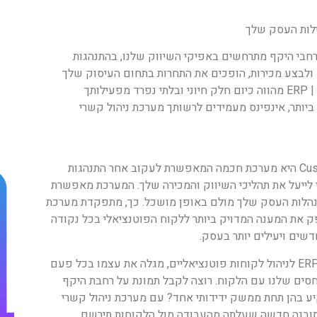
 רחבי היקף מתרחשים באפיקי השיווק שלנו, בהתנהגות
ולבצע מכירות, הופכים את התחרות בתחום העיסוק שלך
למורכבת מאי פעם. לכן, איפיון ופיתוח מערכות ERP | CRM מהווה כיום חלק חיוני ובלתי נפרד מפעילותך
ותר, אינפינס מעמידים לרשותך מערכת ניהול קשרי
מערכת CRM, או Customer Relationship Management היא מערכת חכמה המאפשרת לעקוב אחר התנהגות
 לייעל את תהליכי השיווק והמכירה שלך. המערכת מאפשרת
תנהלות העסק שלך מולם באופן מושכל. כך, מתפקדת מערכת
ספק את המענה המדויק ביותר ללקוח הפוטנציאלי בכל נקודה
שים ויעילים יותר בעסק.
הכוח העצום שטמון באיפיון ופיתוח מערכות ERP | CRM לניהול לקוחות פוטנציאליים, מגלה את עצמו בכל פעם
חסים שלנו עם הלקוח. רוצה לקבל תמונת על רחבת היקף
ע בהן תחת ממשק ידידותי אחד? עם מערכת ניהול קשרי
 תובנה חדשה שעלתה מהעבודה מול הלקוחות תירשם