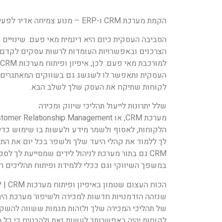
הקמת מערכת CRM ו-ERP – מנוע צמיחה אדיר לפעילות העסק שלך
הסביבה העסקית כיום היא דינמית מאי פעם. שינויים
הצרכנים ובאפשרויות העומדות לרשות עסקים לקדם 
העסקית ותאפשר לו לשגשג גם בשווקים המאתגרים בי
לקוחות שתיקח את העסק שלך לשלב הבא.
שלל יתרונות לייעול תהליכי שיווק ומכירה
הלקוחות, לאסוף ולשמר מידע ולעשות בו שימוש כדי
לך ללמוד את קהלי היעד שלך ולשפר בכל יום את ה
CRM גם בתור מערכת לניהול לידים שמסייעת לך ל
במשפך השיווקי וגם ככלי ללמידת ופיתוח תהליכים חד
שנזהה הזדמנויות חדשות למכירה ולשיפור מערכת הי
של תהליכי המכירה שלך ולזהות מגמות ששווה להשקי
לקוחות יהיה באפשרותך לעשות זאת ולהבטיח כי כל