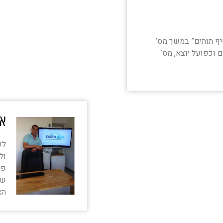
ף תותים” במשך מס’
ם וכפועל יוצא, מס’
אל
ול
פר
של
הא