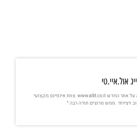
ג אול.איי.טי
״תודה רבה על אתר החדש www.allit.co.il .צוות אינפינס מקצועי
ויצירתי . ממש מרוצים תודה רבה ״.