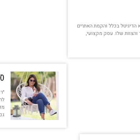
א הדיגיטל בכלל והקמת האתרים
ר והצוות שלו. עסק מקצועי,
סי
״רו
לר
מד
גם