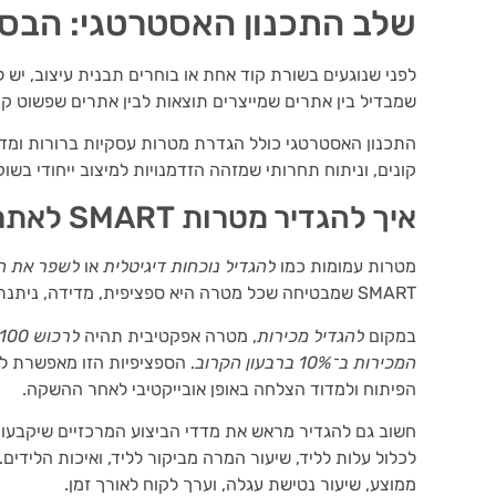
שלב התכנון האסטרטגי: הבס
לפני שנוגעים בשורת קוד אחת או בוחרים תבנית עיצוב, יש 
שמבדיל בין אתרים שמייצרים תוצאות לבין אתרים שפשוט קי
התכנון האסטרטגי כולל הגדרת מטרות עסקיות ברורות ומדי
קונים, וניתוח תחרותי שמזהה הזדמנויות למיצוב ייחודי בשוק
איך להגדיר מטרות SMART לאתר הוורדפרס שלכם
מטרות עמומות כמו
להגדיל נוכחות דיגיטלית
או
לשפר את ה
SMART שמבטיחה שכל מטרה היא ספציפית, מדידה, ניתנת להשגה, רלוונטית ומוגבלת בזמן.
במקום
להגדיל מכירות
, מטרה אפקטיבית תהיה
לרכוש 100 לקוחות חדשים בחודש דרך האתר
המכירות ב־10% ברבעון הקרוב
. הספציפיות הזו מאפשרת ל
הפיתוח ולמדוד הצלחה באופן אובייקטיבי לאחר ההשקה.
חשוב גם להגדיר מראש את מדדי הביצוע המרכזיים שיקבעו 
לכלול עלות לליד, שיעור המרה מביקור לליד, ואיכות הלידי
ממוצע, שיעור נטישת עגלה, וערך לקוח לאורך זמן.