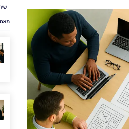
שית
מאמר