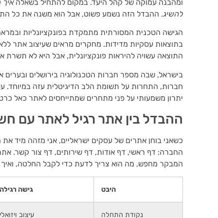
ומהבנה עמוקה של קהל היעד. במקום להתחיל בשאלה
איך 
להשיג
. ההבדל הזה נשמע פשוט, אבל הוא משנה את כל התה
הגישה הטכנית המסורתית מתמקדת בפונקציונליות ובמראה
בתוצאות עסקיות מדידות. מחקרים מראים שעיצוב אתר ללא א
התוצאה עשויה להיראות פונקציונלית, אבל היא לא תשרת א
חברות, התחרות על תשומת הלב הדיגיטלית עזה במיוחד. ע
יתרון משמעותי על פני מתחרים שמתייחסים לאתר כאל כרטיס
ההבדל בין אתר רגיל לאתר עם חשי
כשאני בוחן אתרים של עסקים ישראליים, אני מזהה מיד את 
החברה: דף ראשי, דף אודות, דף שירותים, דף צור קשר. את
המבקר מחפש, מה הוא צריך לדעת כדי לקבל החלטה, ואיך מ
היבט
גישה רגילה
נקודת התחלה
עיצוב ויזואלי