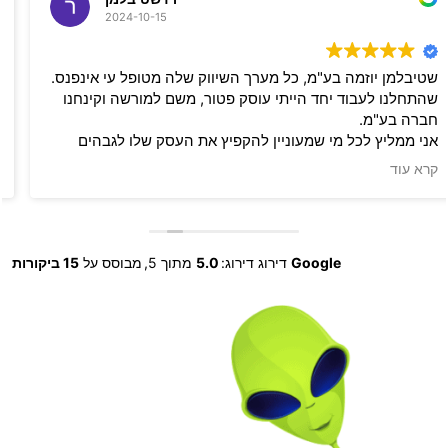
2024-10-15
שטיבלמן יוזמה בע"מ, כל מערך השיווק שלה מטופל עי אינפנס.
שהתחלנו לעבוד יחד הייתי עוסק פטור, משם למורשה וקינחנו
חברה בע"מ.
אני ממליץ לכל מי שמעוניין להקפיץ את העסק שלו לגבהים
שלא ראה עוד לפני כן, לקבל שירות מאינפנס. תמיד זמינים לכל
קרא עוד
שאלה (ואני ממש נודניק), מקצוענים, והסקיילים איתם תמיד
הניבו תוצאות לעסק שלי.
אני ממליץ בחום, ולכל מי שמעוניים לשמוע יותר שיפנה
לשטיבלמן יוזמה לקבל עוד מחמאות על הצוות המדהים של
Google
דירוג דירוג:
5.0
מתוך 5,
מבוסס על
15 ביקורות
אינפנס.
מומלץ, מומלץ, מומלץ.