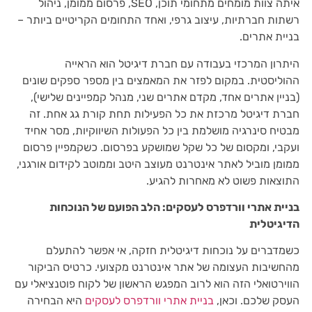
איתה צוות מומחים מתחומי תוכן, SEO, פרסום ממומן, ניהול
רשתות חברתיות, עיצוב גרפי, ואחד התחומים הקריטיים ביותר –
בניית אתרים.
היתרון המרכזי בעבודה עם חברת דיגיטל הוא הראייה
ההוליסטית. במקום לפזר את המאמצים בין מספר ספקים שונים
(בניין אתרים אחד, מקדם אתרים שני, מנהל קמפיינים שלישי),
חברת דיגיטל מרכזת את כל הפעילות תחת קורת גג אחת. זה
מבטיח סינרגיה מושלמת בין כל הפעולות השיווקיות, מסר אחיד
ועקבי, ומקסום של כל שקל שמושקע בפרסום. כשקמפיין פרסום
ממומן מוביל לאתר אינטרנט מעוצב היטב וממוטב לקידום אורגני,
התוצאות פשוט לא מאחרות להגיע.
בניית אתרי וורדפרס לעסקים: הלב הפועם של הנוכחות
הדיגיטלית
כשמדברים על נוכחות דיגיטלית חזקה, אי אפשר להתעלם
מהחשיבות העצומה של אתר אינטרנט מקצועי. כרטיס הביקור
הווירטואלי הזה הוא לרוב המפגש הראשון של לקוח פוטנציאלי עם
העסק שלכם. וכאן,
בניית אתרי וורדפרס לעסקים
היא הבחירה