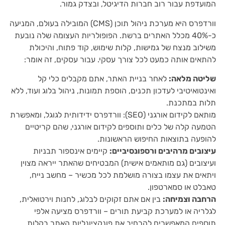
המועדפת עבור רוב חברות הדיגיטל, ובצדק גמור.
וורדפרס היא מערכת ניהול תוכן (CMS) המובילה בעולם, המניעה
כ-40% מכלל האתרים ברשת. הפופולריות העצומה שלה נובעת
משילוב מנצח של גמישות, קלות שימוש, קוד פתוח, והיכולת
להתאים אותה כמעט לכל צורך עסקי. עבור עסקים, זה אומר:
שליטה מלאה:
לאחר בניית האתר, אתם מקבלים כלי קל
ואינטואיטיבי לעדכון תכנים, הוספת תמונות, ניהול בלוג ועוד, ללא
תלות במתכנת.
מותאם לקידום אורגני (SEO): וורדפרס ידידותית לגוגל, ומאפשרת
הטמעה קלה של כלים ותוספים לקידום אורגני, שהם קריטיים
להופעה בתוצאות החיפוש הראשונות.
עיצובים מרהיבים ורספונסיביים:
קיימים אינספור תבניות
ועיצובים (גם מותאמים אישית) המבטיחים שהאתר ייראה מצוין
ויתאים את עצמו בצורה מושלמת לכל מכשיר – מחשב נייח,
טאבלט או סמארטפון.
הרחבה וצמיחה:
בין אם אתם זקוקים לבלוג, לחנות וירטואלית,
לגלריה או למערכת קביעת תורים – וורדפרס מציעה אלפי
תוספים המאפשרים להרחיב את פונקציונליות האתר בקלות