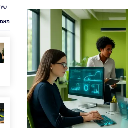
שית
מאמר