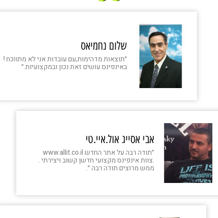
שלום נחמיאס‏
״תוצאות מדהימות,עם עובדות אני לא מתווכח !
באינפינס עושים זאת נכון ובמקצועיות.״
אבי אסייג אול.איי.טי
״תודה רבה על אתר החדש www.allit.co.il
.צוות אינפינס מקצועי חדשן קשוב ויצירתי .
ממש מרוצים תודה רבה ״.