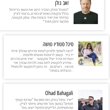
זאב גולן
״כמנהל וותיק המכיר היטב את נושא הדיגיטל
בכלל והקמת האתרים הפרט, ברצוני לציין
במיוחד את יאיר והצוות שלו. עסק מקצועי,
מוכשר והוגן מאוד״
סיגל סטודיו טושה
״רוצה לשתף ולפרגן לצוות מדהים שהולך איתי
יד ביד ..קשוב לרצונות מגשים חלומות …
השירות מהיר יעיל ומקצועי … יאיר איש מדהים
…שיודע להקשיב לתת עצה ולהיות עבורך אני
מרוצה …רוצים גם …זה הזמן להתקשר ולהתחיל
…ההצלחה בטוחה״
Ohad Bahagali
״יאיר טיפל בתיק הפרסום של “שדות-קטיף
תותים” במשך מס’ חודשים. מיותר לציין,
שהחשיפות, הלייקים וכפועל יוצא, מס’