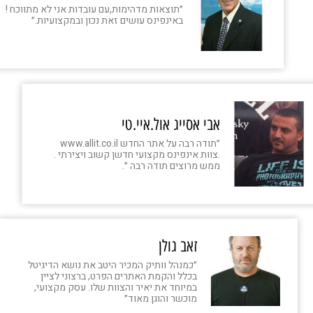
״תוצאות מדהימות,עם עובדות אני לא מתווכח !
באינפינס עושים זאת נכון ובמקצועיות.״
אבי אסייג אול.איי.טי
״תודה רבה על אתר החדש www.allit.co.il
.צוות אינפינס מקצועי חדשן קשוב ויצירתי .
ממש מרוצים תודה רבה ״.
זאב גולן
״כמנהל וותיק המכיר היטב את נושא הדיגיטל
בכלל והקמת האתרים הפרט, ברצוני לציין
במיוחד את יאיר והצוות שלו. עסק מקצועי,
מוכשר והוגן מאוד״