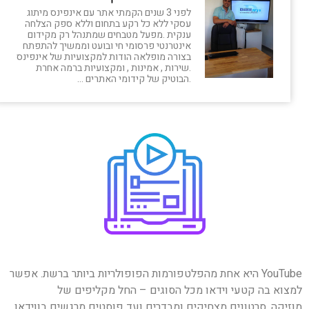
לפני 3 שנים הקמתי אתר עם אינפינס מיתוג
עסקי ללא כל רקע בתחום וללא ספק הצלחה
ענקית .מפעל מטבחים שמתנהל רק מקידום
אינטרנטי פרסומי חי ובועט וממשיך להתפתח
בצורה מופלאה הודות למקצועיות של אינפינס
.שירות , אמינות , ומקצועיות ברמה אחרת
.הבוטיק של קידומי האתרים …
YouTube היא אחת מהפלטפורמות הפופולריות ביותר ברשת. אפשר
למצוא בה קטעי וידאו מכל הסוגים – החל מקליפים של
מוזיקה, סרטונים מצחיקים ומבדרים ועד פוסטים מרגשים בווידאו