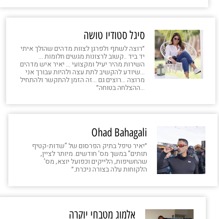
סיגל סטודיו טושה
״רוצה לשתף ולפרגן לצוות מדהים שהולך איתי
יד ביד ..קשוב לרצונות מגשים חלומות …
השירות מהיר יעיל ומקצועי … יאיר איש מדהים
…שיודע להקשיב לתת עצה ולהיות עבורך אני
מרוצה …רוצים גם …זה הזמן להתקשר ולהתחיל
…ההצלחה בטוחה״
Ohad Bahagali
״יאיר טיפל בתיק הפרסום של “שדות-קטיף
תותים” במשך מס’ חודשים. מיותר לציין,
שהחשיפות, הלייקים וכפועל יוצא, מס’
הלקוחות עלה בצורה ניכרת.״
אלמוג מטבחי יוקרה