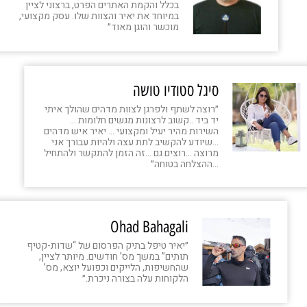
בכלל והקמת האתרים הפרט, ברצוני לציין
במיוחד את יאיר והצוות שלו. עסק מקצועי,
מוכשר והוגן מאוד״
סיגל סטודיו טושה
״רוצה לשתף ולפרגן לצוות מדהים שהולך איתי
יד ביד ..קשוב לרצונות מגשים חלומות …
השירות מהיר יעיל ומקצועי … יאיר איש מדהים
…שיודע להקשיב לתת עצה ולהיות עבורך אני
מרוצה …רוצים גם …זה הזמן להתקשר ולהתחיל
…ההצלחה בטוחה״
Ohad Bahagali
״יאיר טיפל בתיק הפרסום של “שדות-קטיף
תותים” במשך מס’ חודשים. מיותר לציין,
שהחשיפות, הלייקים וכפועל יוצא, מס’
הלקוחות עלה בצורה ניכרת.״