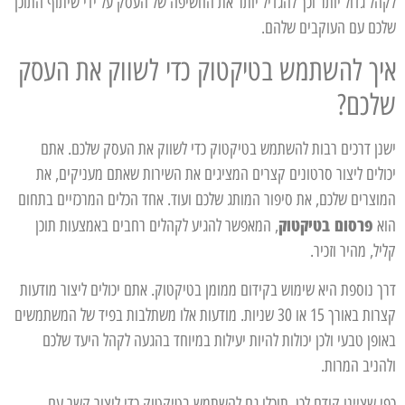
לקהל גדול יותר וכך להגדיל יותר את החשיפה של העסק על ידי שיתוף התוכן
שלכם עם העוקבים שלהם.
איך להשתמש בטיקטוק כדי לשווק את העסק
שלכם?
ישנן דרכים רבות להשתמש בטיקטוק כדי לשווק את העסק שלכם. אתם
יכולים ליצור סרטונים קצרים המציגים את השירות שאתם מעניקים, את
המוצרים שלכם, את סיפור המותג שלכם ועוד. אחד הכלים המרכזיים בתחום
פרסום בטיקטוק
הוא
, המאפשר להגיע לקהלים רחבים באמצעות תוכן
קליל, מהיר וזכיר.
דרך נוספת היא שימוש בקידום ממומן בטיקטוק. אתם יכולים ליצור מודעות
קצרות באורך 15 או 30 שניות. מודעות אלו משתלבות בפיד של המשתמשים
באופן טבעי ולכן יכולות להיות יעילות במיוחד בהגעה לקהל היעד שלכם
ולהניב המרות.
כפי שציינו קודם לכן, תוכלו גם להשתמש בטיקטוק כדי ליצור קשר עם