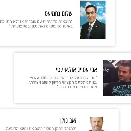
שלום נחמיאס‏
״תוצאות מדהימות,עם עובדות אני לא מתווכח 
באינפינס עושים זאת נכון ובמקצועיות.״
אבי אסייג אול.איי.טי
״תודה רבה על אתר החדש www.allit.co.il
.צוות אינפינס מקצועי חדשן קשוב ויצירתי .
ממש מרוצים תודה רבה ״.
זאב גולן
״כמנהל וותיק המכיר היטב את נושא הדיגיטל