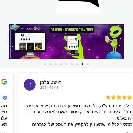
רז שטיבלמן
2024-10-15
שטיבלמן יוזמה בע"מ, כל מערך השיווק שלה מטופל עי אינפנס.
שהתחלנו לעבוד יחד הייתי עוסק פטור, משם למורשה וקינחנו
חברה בע"מ.
אני ממליץ לכל מי שמעוניין להקפיץ את העסק שלו לגבהים
שלא ראה עוד לפני כן, לקבל שירות מאינפנס. תמיד זמינים לכל
קרא עוד