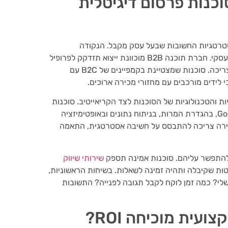
וכנות פרסום דיגיטלית
טרטגיות החשובות שבעל עסק מקבל. הנקודה
הראשונה והקריטית ביותר היא התאמת ההתמחות למודל העסקי. חברת תוכנה B2B מוכוונת ייצוא תזדקק לפרופיל
סוכנות שונה לחלוטין ממותג איקומרס מקומי המוכר מוצרי צריכה. סוכנות שמצטיינת בקמפיינים של B2C עם
 לידים מורכבים עם מחזורי מכירה ארוכים.
 והטכנולוגיות של הסוכנות לצד הקריאייטיב. סוכנות
מקצועית אמורה להפגין שליטה בכלים כמו Google Analytics, בהגדרת המרות, בניתוח נתונים ובאופטימיזציה
הבחירה צריכה להתבסס על חשיבה אסטרטגית, התאמה
להתפשר עליהם. סוכנות אמינה תספק
שירותי שיווק
ות שקיבלה ותהיה זמינה לשאלות. בשיחות הראשוניות,
שלי? כמה זמן לוקח לקבל תגובה לפנייה? התשובות
עית מוכיחה ROI?