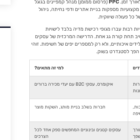
אורך זמן.
PPC
(פרסום ממומן) מנהל קמפיינים בגוגל
מקצועיות מספקות בניית אתרים ודפי נחיתה, ניהול
 כל פעולה שיווקית.
ת רבות עברו מגופי רכישת מדיה בלבד לישויות
טיב תחת קורת גג אחת. הדרישה המרכזית של עסקים
דים איכותיים, ולא רק למספרים יפים של חשיפות. זוהי
 הפך לסטנדרט בשוק.
דים
למי זה מתאים?
מכירות
איקומרס, עסקי B2C עם יעדי מכירה ברורים
נות
ות,
חברות בשלב בניית מותג, השקות מוצר
פה
ורך
עסקים קטנים ובינוניים המחפשים ספק אחד לכל
פך
הצרכים