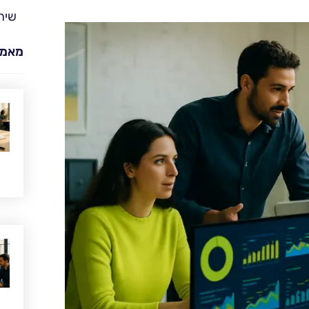
שית
מאמר