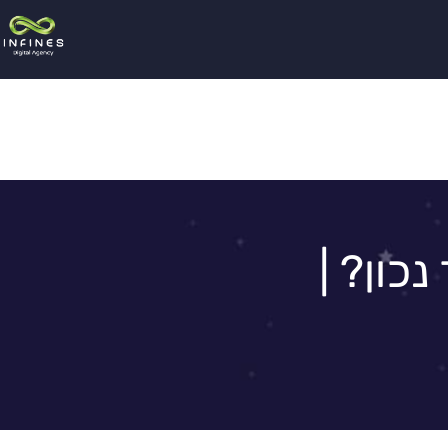
כון? |