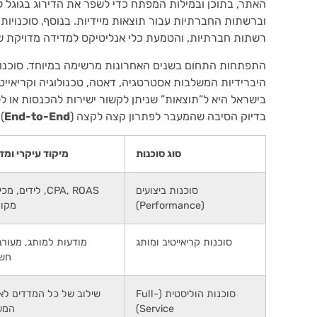
האתר, בתוכן ובמילות המפתח כדי לשפר את הדירוג בגוגל ל
וברשתות החברתיות עבור תוצאות מיידיות. בנוסף, סוכנויות 
רשתות חברתיות, והטמעת כלי אנליטיקס למדידה מדויקת של
התפתחות התחום בשנים האחרונות מרשימה במיוחד. סוכנויו
היברידיות המשלבות אסטרטגיה, דאטה, טכנולוגיה וקריאיי
בישראל היא ל”תוצאות” שניתן לקשור ישירות להכנסות או ללי
בדיוק הסיבה שהמעבר לפתרון קצה לקצה (
End-to-End
)
סוג סוכנות
מיקוד עיקרי ומד
סוכנות ביצועים
CPA, ROAS, לידים, 
(Performance)
מקוו
סוכנות קריאייטיב ומותג
מודעות למותג, מעורב
חשי
סוכנות הוליסטית (Full-
שילוב של כל המדדים לא
Service)
המש