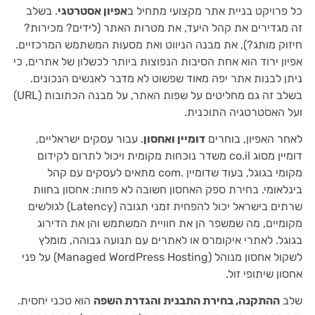
כל פרויקט בניית אתר מקצועי מתחיל ב
אפיון אסטרטגי
. בשלב
זה מגדירים את קהל היעד, את מטרות האתר (לידים? מכירות?
חיזוק מותג?), את מבנה הניווט ואת מסעות המשתמש המרכזיים.
אפיון ירוד הוא אחת הסיבות הנפוצות ביותר לכשלון של אתרים, כי
ניתן לבנות אתר יפה מאוד שפשוט לא מדבר לאנשים הנכונים.
בשלב זה גם מחליטים על שפות האתר, על מבנה הכתובות (URL)
ועל האסטרטגיה התוכנית.
לאחר האפיון, בוחרים
דומיין ואחסון
. עבור עסקים ישראליים,
דומיין מסוג co.il משדר נוכחות מקומית ויכול לתרום לקידום
מקומי בגוגל, בעוד שדומיין .com מתאים לעסקים עם קהל
בינלאומי. בחירת ספק האחסון חשובה לא פחות: אחסון בחוות
שרתים בישראל יכול להפחית זמני תגובה (Latency) לגולשים
מקומיים, מה שמשפר הן את חוויית המשתמש והן את הדירוג
בגוגל. לאתרי איקומרס או לאתרים עם תנועה גבוהה, מומלץ
לשקול אחסון מנוהל (Managed WordPress Hosting) על פני
אחסון שיתופי זול.
שלב
ההתקנה, בחירת התבנית והגדרת השפה
הוא טכני יחסית.