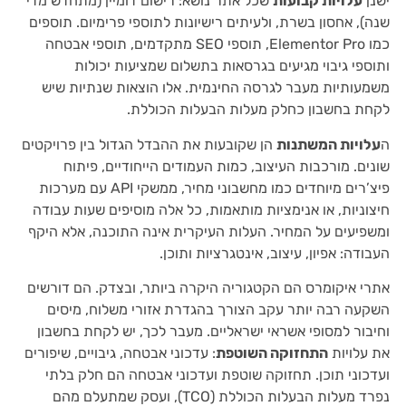
ישנן
עלויות קבועות
שכל אתר נושא: רישום דומיין (מתחדש מדי
שנה), אחסון בשרת, ולעיתים רישיונות לתוספי פרימיום. תוספים
כמו Elementor Pro, תוספי SEO מתקדמים, תוספי אבטחה
ותוספי גיבוי מגיעים בגרסאות בתשלום שמציעות יכולות
משמעותיות מעבר לגרסה החינמית. אלו הוצאות שנתיות שיש
לקחת בחשבון כחלק מעלות הבעלות הכוללת.
ה
עלויות המשתנות
הן שקובעות את ההבדל הגדול בין פרויקטים
שונים. מורכבות העיצוב, כמות העמודים הייחודיים, פיתוח
פיצ’רים מיוחדים כמו מחשבוני מחיר, ממשקי API עם מערכות
חיצוניות, או אנימציות מותאמות, כל אלה מוסיפים שעות עבודה
ומשפיעים על המחיר. העלות העיקרית אינה התוכנה, אלא היקף
העבודה: אפיון, עיצוב, אינטגרציות ותוכן.
אתרי איקומרס הם הקטגוריה היקרה ביותר, ובצדק. הם דורשים
השקעה רבה יותר עקב הצורך בהגדרת אזורי משלוח, מיסים
וחיבור למסופי אשראי ישראליים. מעבר לכך, יש לקחת בחשבון
את עלויות
התחזוקה השוטפת
: עדכוני אבטחה, גיבויים, שיפורים
ועדכוני תוכן. תחזוקה שוטפת ועדכוני אבטחה הם חלק בלתי
נפרד מעלות הבעלות הכוללת (TCO), ועסק שמתעלם מהם