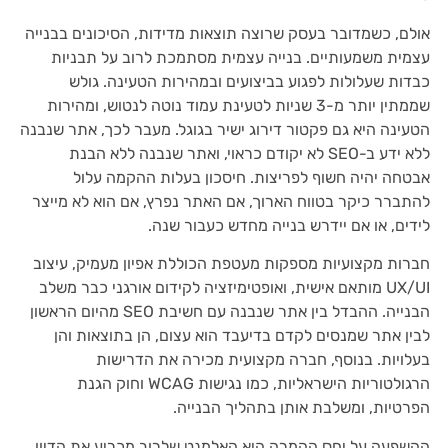
אולם, כשמדובר בעסק שרוצה תוצאות מדידות, הסיכונים בבנייה
עצמית משמעותיים. בנייה עצמית מסתמכת לרוב על תבניות
כבדות שעלולות לפגוע בביצועים ובמהירות הטעינה. גולש
שממתין יותר מ-3 שניות לטעינת עמוד נוטה לנטוש, ומהירות
הטעינה היא גם פקטור דירוג ישיר בגוגל. מעבר לכך, אתר שנבנה
ללא ידע ב-SEO לא יקודם כראוי, ואתר שנבנה ללא הבנת
אבטחה יהיה חשוף לפריצות. חיסכון בעלות ההקמה עלול
להתברר כיקר בטווח הארוך, אם האתר נפרץ, אם הוא לא מייצר
לידים, או אם יידרש בנייה מחדש כעבור שנה.
חברות מקצועיות מספקות מעטפת הכוללת אפיון מעמיק, עיצוב
UX/UI מותאם אישית, ואופטימיזציה לקידום אורגני כבר משלב
הבנייה. ההבדל בין אתר שנבנה עם חשיבת SEO מהיום הראשון
לבין אתר שמנסים לקדם בדיעבד הוא עצום, הן בתוצאות והן
בעלויות. בנוסף, חברה מקצועית מכירה את הדרישות
הרגולטוריות הישראליות, כמו נגישות WCAG וחוק הגנת
הפרטיות, ומשלבת אותן בתהליך הבנייה.
ההשפעה על יחס ההמרה היא האלמנט שלרוב מכריע את הדיון.