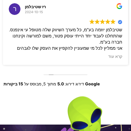
רז שטיבלמן
2024-10-15
שטיבלמן יוזמה בע"מ, כל מערך השיווק שלה מטופל עי אינפנס.
שהתחלנו לעבוד יחד הייתי עוסק פטור, משם למורשה וקינחנו
חברה בע"מ.
אני ממליץ לכל מי שמעוניין להקפיץ את העסק שלו לגבהים
שלא ראה עוד לפני כן, לקבל שירות מאינפנס. תמיד זמינים לכל
קרא עוד
שאלה (ואני ממש נודניק), מקצוענים, והסקיילים איתם תמיד
הניבו תוצאות לעסק שלי.
אני ממליץ בחום, ולכל מי שמעוניים לשמוע יותר שיפנה
לשטיבלמן יוזמה לקבל עוד מחמאות על הצוות המדהים של
Google
דירוג דירוג:
5.0
מתוך 5,
מבוסס על
15 ביקורות
אינפנס.
מומלץ, מומלץ, מומלץ.