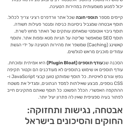
יכול לפגוע משמעותית במהירות הטעינה.
קיימים מספר
תוספי חובה
שכל אתר וורדפרס רציני צריך לכלול.
תוסף אבטחה שמגביל ניסיונות כניסה ומנטר פעילות חשודה.
תוסף גיבוי אוטומטי שמאחסן עותקים של האתר מחוץ לשרת.
תוסף SEO שמאפשר שליטה על תגיות מטא ומפות אתר. ותוסף
קאשינג (Caching) שמשפר את מהירות הטעינה על ידי הגשת
עמודים מוכנים מראש לגולשים.
הסכנה שב
עודף תוספים (Plugin Bloat)
היא אמיתית ומוכחת.
עודף תוספים או שימוש בתוספים לא מעודכנים הם וקטור תקיפה
נפוץ וגורם לאיטיות. כל תוסף שמותקן טוען קבצי JavaScript ו-
CSS נוספים, מבצע שאילתות למסד הנתונים, ומגדיל את משטח
ההתקפה האפשרי. הכלל הפשוט: כל תוסף שאתם מתקינים חייב
לפתור בעיה ספציפית שאין לה פתרון יעיל יותר.
אבטחה, נגישות ותחזוקה:
החוקים והסיכונים בישראל