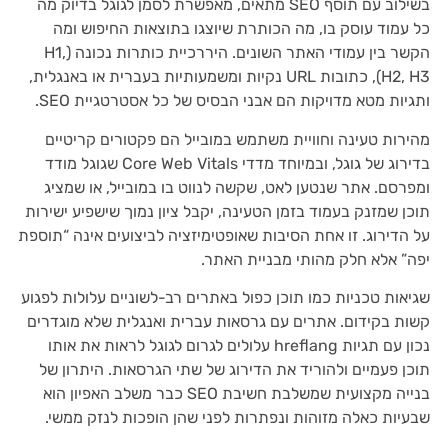
בשילוב עם תוסף SEO מתאים, מאפשרת לסמן לגוגל בדיוק מה
כל עמוד עוסק בו, מה הכותרת שיוצגו בתוצאות החיפוש ומה
הקשר בין עמודי האתר השונים. היררכיית כותרות נכונה (H1,
H2, H3), כתובות URL נקיות ומשמעותיות בעברית או באנגלית,
ותגיות מטא מדויקות הם אבני הבסיס של כל אסטרטגיית SEO.
מהירות טעינה וחוויית משתמש במובייל הם פקטורים קריטיים
בדירוג של גוגל, ובמיוחד מדדי Core Web Vitals שגוגל מודד
ומפרסם. אתר שנטען לאט, שקשה לנווט בו במובייל, או שמציג
תוכן שמזנק בעמוד בזמן הטעינה, יקבל ציון נמוך שישפיע ישירות
על הדירוג. זו אחת הסיבות שאופטימיזציה לביצועים אינה “תוספת
יפה” אלא חלק מהותי מבניית האתר.
שגיאות טכניות כמו תוכן כפול באתרים רב-לשוניים עלולות לפגוע
קשות בקידום. אתרים עם גרסאות עברית ואנגלית שלא מוגדרים
נכון עם תגיות hreflang עלולים לגרום לגוגל לראות את אותו
תוכן פעמיים ולהוריד את הדירוג של שתי הגרסאות. היתרון של
בנייה מקצועית שמשלבת חשיבת SEO כבר משלב האפיון הוא
שבעיות כאלה מזוהות ונפתרות לפני שהן הופכות לנזק ממשי.