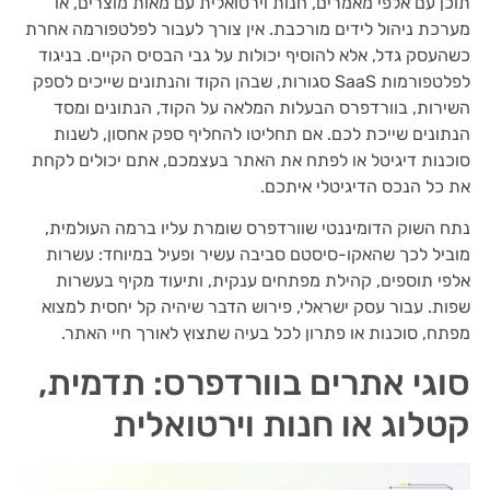
תוכן עם אלפי מאמרים, חנות וירטואלית עם מאות מוצרים, או
מערכת ניהול לידים מורכבת. אין צורך לעבור לפלטפורמה אחרת
כשהעסק גדל, אלא להוסיף יכולות על גבי הבסיס הקיים. בניגוד
לפלטפורמות SaaS סגורות, שבהן הקוד והנתונים שייכים לספק
השירות, בוורדפרס הבעלות המלאה על הקוד, הנתונים ומסד
הנתונים שייכת לכם. אם תחליטו להחליף ספק אחסון, לשנות
סוכנות דיגיטל או לפתח את האתר בעצמכם, אתם יכולים לקחת
את כל הנכס הדיגיטלי איתכם.
נתח השוק הדומיננטי שוורדפרס שומרת עליו ברמה העולמית,
מוביל לכך שהאקו-סיסטם סביבה עשיר ופעיל במיוחד: עשרות
אלפי תוספים, קהילת מפתחים ענקית, ותיעוד מקיף בעשרות
שפות. עבור עסק ישראלי, פירוש הדבר שיהיה קל יחסית למצוא
מפתח, סוכנות או פתרון לכל בעיה שתצוץ לאורך חיי האתר.
סוגי אתרים בוורדפרס: תדמית,
קטלוג או חנות וירטואלית