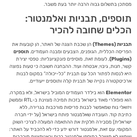
מסתכן בתשלום גבוה הרבה יותר בעת משבר.
תוספים, תבניות ואלמנטור:
הכלים שחובה להכיר
תבניות (Themes)
הן שכבת הצגה של האתר, הן קובעות את
הפריסה הכללית, הגופנים, הצבעים ומבנה העמודים.
תוספים
(Plugins)
, לעומת זאת, מוסיפים פונקציונליות: טפסי יצירת
קשר, חנות, גיבוי, אבטחה ועוד. ההבחנה חשובה כי טעות נפוצה
היא לנסות לפתור הכל עם תבנית “כל-יכולה” במקום לבנות
ארכיטקטורה נקייה של תבנית קלה ותוספים ייעודיים.
Elementor
הוא בילדר העמודים המוביל בישראל, ולא במקרה.
הוא פופולרי מאוד בישראל בזכות תמיכה מצוינת ב-RTL וממשק
ויזואלי נוח שמאפשר לבנות פריסות מורכבות בגרירה, ללא
כתיבת קוד. העובדה שאלמנטור פותח בישראל (על ידי חברה
ישראלית) מסבירה חלקית את ההתאמה המעולה לצרכי השוק
המקומי. עם זאת, אלמנטור דורש ידע כדי לא להכביד על האתר:
שימוש לא מושכל בתוספי אלמנטור רבים ובאנימציות מורכבות