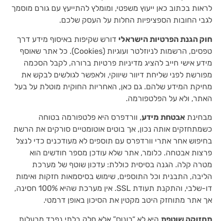
לראות בכתוב כאן ייעוץ משפטי, ומומלץ להתייעץ עם גורם מוסמך
לגבי החובות הספציפיות החלות על העסק שלכם.
חוק הגנת הפרטיות הישראלי
דורש שקיפות באיסוף מידע דרך
טפסים, הרשמות לניוזלטר ועוגיות (Cookies). כל אתר שאוסף
מידע אישי חייב להציג מדיניות פרטיות ברורה, לקבל הסכמה
מפורשת לפני שליחת דיוור שיווקי, ולאפשר לגולשים לבקש את
מחיקת המידע שלהם. גם כאן, האחריות החוקית מוטלת על בעל
האתר, ולא על הפלטפורמה.
מבחינת
אבטחת מידע
, וורדפרס היא פלטפורמה בטוחה
כשמתחזקים אותה נכון, אך בוטים אוטומטיים סורקים את הרשת
בחיפוש אחר אתרי וורדפרס עם תוספים לא מעודכנים כדי לנצל
פרצות אבטחה. כלומר, אתר שלא עודכן מספר חודשים הוא
מטרה קלה. הגנה בסיסית כוללת: עדכון שוטף של מערכת
הליבה, התבנית וכל התוספים, שימוש בסיסמאות חזקות ואימות
דו-שלבי, והתקנת תעודת SSL. אין מערכת שהיא 100% חסינה,
אך אתר מתוחזק היטב מקטין את הסיכון באופן דרמטי.
תחזוקה שוטפת
היא לא “בונוס” אלא חלק בלתי נפרד מבעלות