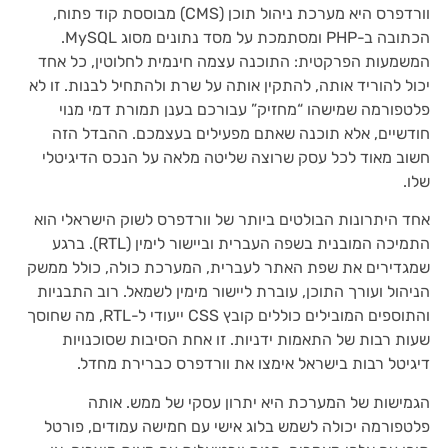
וורדפרס היא מערכת ניהול תוכן (CMS) מבוססת קוד פתוח,
הכתובה ב-PHP ומסתמכת על מסד נתונים מסוג MySQL.
המשמעות הפרקטית: התוכנה עצמה חינמית לחלוטין, כל אחד
יכול להוריד אותה, להתקין אותה על שרת ולהתחיל לבנות. זו לא
פלטפורמה שמישהו “מחזיק” עבורכם בענן תמורת דמי מנוי
חודשיים, אלא תוכנה שאתם מפעילים בעצמכם. ההבדל הזה
חשוב מאוד לכל עסק שרוצה שליטה מלאה על הנכס הדיגיטלי
שלו.
אחד היתרונות הבולטים ביותר של וורדפרס לשוק הישראלי הוא
התמיכה המובנית בשפה העברית וביישור לימין (RTL). ברגע
שמגדירים את שפת האתר לעברית, המערכת כולה, כולל ממשק
הניהול ועורך התוכן, עוברת ליישור מימין לשמאל. רוב התבניות
והתוספים המובילים כוללים קובץ CSS ייעודי ל-RTL, מה שחוסך
שעות רבות של התאמות ידניות. זו אחת הסיבות שסוכנויות
דיגיטל רבות בישראל אימצו את וורדפרס כברירת מחדל.
הגמישות של המערכת היא יתרון עסקי של ממש. אותה
פלטפורמה יכולה לשמש בלוג אישי עם חמישה עמודים, פורטל