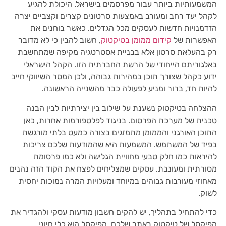
המשמעותיות ביותר עבור מפרסמים בישראל. היכולת להגיע
לקהל יעד רחב ומעורב באמצעות סרטונים קצרים וקצביים יצרה
הזדמנויות חדשות לעסקים מכל הגדלים. כאשר בוחנים את
האפשרות של
קידום ממומן בטיקטוק
, חשוב להבין כי לא מדובר
רק בהעלאת סרטון אלא בבניית אסטרטגיה מקיפה שמתחשבת
באלגוריתם הייחודי של הרשת החברתית הזו. הקהל הישראלי
ידוע כקהל שצורך תוכן במהירות גבוהה, ולכן המסר השיווקי חייב
להיות חד, ברור ומניע לפעולה כבר מהשנייה הראשונה.
ההצלחה בטיקטוק נשענת על שילוב בין יצירתיות לבין הבנה
טכנית של מערכת הפרסום. בניגוד לפלטפורמות אחרות, כאן
התוכן האורגני והממומן מתמזגים בצורה כמעט בלתי מורגשת
בפיד של המשתמש. המשמעות היא שהמודעות שלכם צריכות
להיראות כמו חלק טבעי מחוויית הגלישה ולא כמו פרסומת
מסורתית ומעונבת. עסקים שמצליחים לפצח את הקוד הזה נהנים
מאחוזי מעורבות גבוהים במיוחד ומעלויות המרה נמוכות יחסית
לשוק.
כדי להתחיל בתהליך, יש להקים חשבון מודעות עסקי ולהגדיר את
הפיקסל של טיקטוק באתר שלכם. הפיקסל הוא כלי חיוני