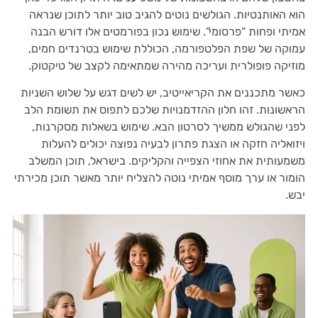
הוא האותנטיות. הגולשים נוטים להגיב טוב יותר לתוכן שנראה
אמיתי ופחות “פרסומי”. שימוש נכון בפורמטים אלו דורש הבנה
עמוקה של שפת הפלטפורמה, הכוללת שימוש בטרנדים חמים,
מוזיקה פופולרית ועריכה מהירה שמתאימה לקצב של טיקטוק.
כאשר מתכננים את הקריאייטיב, יש לשים דגש על שלוש השניות
הראשונות. זהו חלון ההזדמנויות שלכם לתפוס את תשומת הלב
לפני שהגולש ממשיך לסרטון הבא. שימוש בשאלות מסקרנות,
ויזואליה חזקה או הצגת פתרון לבעיה נפוצה יכולים להעלות
משמעותית את אחוזי הצפייה והקליקים. בישראל, תוכן המשלב
הומור או ערך מוסף אמיתי נוטה להצליח יותר מאשר תוכן מכירתי
יבש.