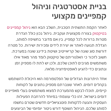
בניית אסטרטגיה וניהול
קמפיינים מקצועי
לאחר הקמת התשתית הטכנית, השלב הבא הוא
ניהול קמפיינים
בטיקטוק
בצורה מקצועית ועקבית. ניהול נכון כולל הגדרת
מטרות ברורות לכל קמפיין, בין אם מדובר בחשיפה למותג,
הגדלת תנועה לאתר או יצירת לידים ומכירות ישירות. כל מטרה
דורשת סוג שונה של קריאייטיב ושיטת בידינג שונה במערכת.
חשוב לזכור כי האלגוריתם של טיקטוק לומד מהר מאוד אילו
משתמשים מגיבים לתוכן שלכם, ולכן יש לתת לו מספיק זמן
ונתונים כדי להגיע לאופטימיזציה מלאה.
אחד היתרונות הגדולים של הפלטפורמה הוא היכולת להשתמש
בקהלים דומים. לאחר שצברתם מספיק נתונים על לקוחות
קיימים, תוכלו לבקש מהמערכת למצוא משתמשים בעלי מאפיינים
דומים בישראל. זהו כלי עוצמתי במיוחד להרחבת הפעילות
העסקית והגעה ללקוחות פוטנציאליים חדשים שטרם נחשפו
למותג שלכם. הניהול השוטף דורש ניטור יומיומי של הביצועים