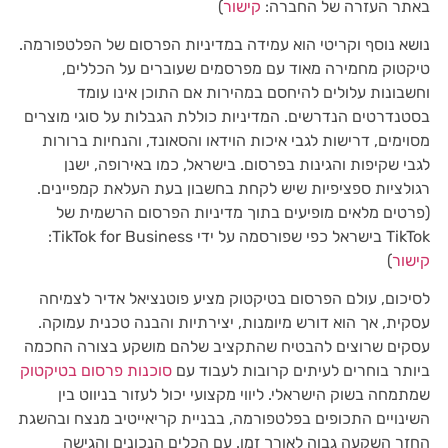
באתר העזרה של החברה:
קישור
)
נושא נוסף וקריטי הוא עמידה במדיניות הפרסום של הפלטפורמה.
טיקטוק מחמירה מאוד עם מפרסמים שעוברים על הכללים,
וחשבונות עלולים להיחסם במהירות אם התוכן אינו עומד
בסטנדרטים הנדרשים. המדיניות כוללת הגבלות על סוגי מוצרים
מסוימים, דרישות לגבי איכות הוידאו והסאונד, והנחיות ברורות
לגבי שקיפות והגינות בפרסום. בישראל, כמו באירופה, ישנן
רגולציות ספציפיות שיש לקחת בחשבון בעת העלאת קמפיינים.
(פרטים מלאים מופיעים בתוך מדיניות הפרסום הרשמית של
TikTok בישראל כפי שפורסמה על ידי TikTok for Business:
קישור
)
לסיכום, עולם הפרסום בטיקטוק מציע פוטנציאל אדיר לצמיחה
עסקית, אך הוא דורש מיומנות, יצירתיות והבנה טכנית עמוקה.
עסקים שרוצים להבטיח שהתקציב שלהם מושקע בצורה החכמה
ביותר בוחרים לעיתים קרובות לעבוד עם
סוכנות פרסום בטיקטוק
שמתמחה בשוק הישראלי. ליווי מקצועי יכול לעזור בניווט בין
השינויים התכופים בפלטפורמה, בבניית קריאייטיב מנצח ובהשגת
החזר השקעה גבוה לאורך זמן. עם הכלים הנכונים והגישה