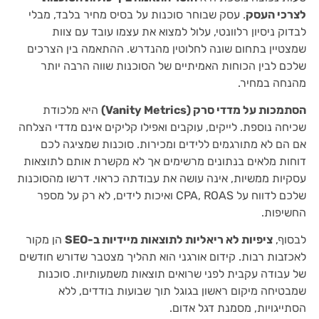
לצרכי העסק
. עסק שבוחר סוכנות על בסיס מחיר בלבד, מבלי
לבדוק ניסיון רלוונטי, עלול למצוא את עצמו עובד עם צוות
שמצטיין בתחום שונה לחלוטין מהנדרש. ההתאמה בין הצרכים
שלכם לבין הכוחות האמיתיים של הסוכנות שווה הרבה יותר
מהנחה במחיר.
הסתמכות על מדדי סרק (Vanity Metrics)
היא מלכודת
שכיחה נוספת. לייקים, עוקבים ואפילו קליקים אינם מדדי הצלחה
אם הם לא מתורגמים ללידים ומכירות. סוכנות שמציגה לכם
דוחות מלאים בנתונים מרשימים אך לא מקשרת אותם לתוצאות
עסקיות ממשיות, אינה עושה את עבודתה כראוי. דרשו מהסוכנות
שלכם לדווח על CPA, ROAS ואיכות לידים, לא רק על מספר
החשיפות.
לבסוף,
ציפיות לא ריאליות לתוצאות מיידיות ב-SEO
הן מקור
לאכזבות רבות. קידום אורגני הוא תהליך מצטבר שדורש חודשים
של עבודה עקבית לפני שרואים תוצאות משמעותיות. סוכנות
שמבטיחה מיקום ראשון בגוגל תוך שבועות בודדים, ללא
הסתייגויות, מסמנת דגל אדום.