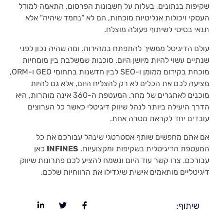
שקיפות בנתונים, בעלות על חשבונות הפרסום, התאמה למודל
העסקי ויכולות אנליטיות מוכחות, הם לא “נחמד שיהיה” אלא
תנאי בסיסי לשיתוף פעולה מוצלח.
עולם הדיגיטל ממשיך להתפתח במהירות, ומה שהיה נכון לפני
שנתיים עשוי להיות מיושן היום. סוכנות שמשלבת בין מומחיות
מוכחת בקידום ממומן ו-SEO לבין חדשנות בתחומי GEO ו-ORM,
מציעה לכם את הכלים לא רק להצליח היום, אלא גם להיות
מוכנים לאתגרים של מחר. המעטפת ה-360 אינה מותרות, היא
הדרך היעילה ביותר לנהל שיווק דיגיטלי כאשר כל הערוצים
עובדים יחד לקראת מטרה אחת.
אם אתם מחפשים שותף אסטרטגי שינהל עבורכם את כל
המעטפת הדיגיטלית בשקיפות ומקצועיות,
INFINES
כאן
עבורכם. צרו קשר עוד היום ונשמח להציע לכם פתרונות שיווק
דיגיטליים מותאמים אישית שיגדילו את הרווחיות שלכם.
שיתוף: