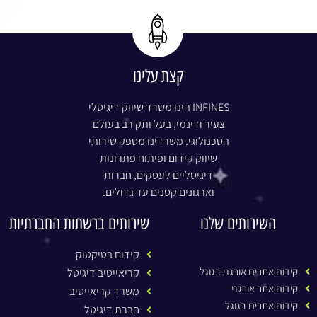
יוזמה לקבל
עוד מחמאות
על הצוות
המדהים של
אינפנס.
קצת עלינו
מומלץ, מומלץ,
מומלץ.
INFINES הינו משרד שיווק דיגיטלי
צעיר ודינמי, בעל ותק רב בעולם
הטכנולוגי. משרדינו מספק שירותי
שיווק קידום ופיתוח פתרונות
דיגיטליים לעסקים, חברות
וארגונים קטנים עד גדולים.
השירותים שלנו
שירותים ברשתות החברתיות
קידום בטיקטוק
קידום אתרים אורגני בגוגל
קריאייטיב דיגיטל
קידום אתר אורגני
משרד קריאייטיב
קידום אתרים בגוגל
חברת דיגיטל