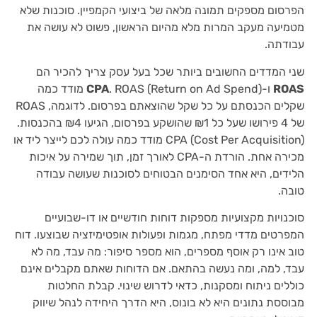
הפרסום מספקים תמונה מלאה של ביצועי הקמפיין. סוכנות שלא
מטמיעה מעקב המרות מלא מהיום הראשון, פשוט לא עושה את
עבודתה.
שני המדדים החשובים ביותר שכל בעל עסק צריך להכיר הם
ROAS
ו-
CPA
. ROAS (Return on Ad Spend) מודד כמה
שקלים הכנסתם על כל שקל שהוצאתם בפרסום. לדוגמה, ROAS
של 4 פירושו שעל כל ₪1 שהושקע בפרסום, הגיעו ₪4 בהכנסות.
CPA (Cost Per Acquisition) מודד כמה עולה לכם לייצר ליד או
מכירה אחת. הורדת ה-CPA לאורך זמן, תוך שמירה על איכות
הלידים, היא אחד הסימנים הבטוחים לסוכנות שעושה עבודה
טובה.
סוכנויות מקצועיות מספקות דוחות חודשיים או דו-שבועיים
המפרטים מדדי מפתח, מגמות ופעולות אופטימיזציה שבוצעו. דוח
טוב אינו רק אוסף מספרים, הוא מספר סיפור: מה עבד, מה לא
עבד, למה, ומה נעשה בהתאם. אם הדוחות שאתם מקבלים אינם
כוללים ניתוח ומסקנות, כדאי לדרוש שינוי. קבלת החלטות
מבוססת נתונים היא לא בונוס, היא הדרך היחידה לנהל שיווק