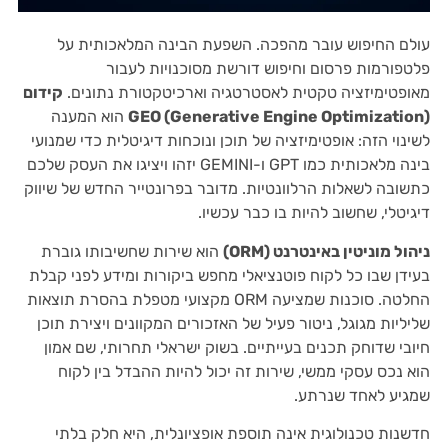
עולם החיפוש עובר מהפכה. השפעת הבינה המלאכותית על
פלטפורמות פרסום וחיפוש דורשת מסוכנויות לעבור
מאופטימיזציה טקטית לאסטרטגיה וארכיטקטורת נתונים.
קידום
GEO (Generative Engine Optimization)
הוא המענה
לשינוי הזה: אופטימיזציה של תוכן ונוכחות דיגיטלית כדי שמנועי
בינה מלאכותית כמו GPT ו-GEMINI יזהו ויציגו את העסק שלכם
כתשובה לשאלות הרלוונטיות. מדובר בפרונטייר החדש של שיווק
דיגיטלי, שחשוב להיות בו כבר עכשיו.
ניהול מוניטין באינטרנט (ORM)
הוא שירות שחשיבותו גוברת
בעידן שבו כל לקוח פוטנציאלי מחפש ביקורות ומידע לפני קבלת
החלטה. סוכנות שמציעה ORM מקצועי מטפלת בהסרת תוצאות
שליליות מגוגל, ניטור פעיל של האזכורים המקוונים ויצירת תוכן
חיובי שדוחק תכנים בעייתיים. בשוק ישראלי תחרותי, שם אמון
הוא נכס עסקי ממשי, שירות זה יכול להיות ההבדל בין לקוח
שמגיע לאחד שנרתע.
חדשנות טכנולוגית אינה תוספת אופציונלית, היא חלק בלתי