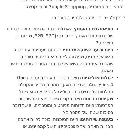
בקמפיינים ממומנים, Google Shopping ורימרקטינג.
להלן צ’ק-ליסט פרקטי לבחירת סוכנות:
התאמה לסוג העסק:
האם לסוכנות יש ניסיון מוכח בתחום
שלכם ובמודל העסקי הרלוונטי (B2B, B2C, שירותים,
מוצרים)?
היכרות עם השוק המקומי:
היכרות מעמיקה עם השוק
הישראלי, חגים, שפה ורגולציה היא קריטית. סוכנות
שמבינה את הקהל הישראלי תכתוב מסרים שמדברים אליו
באמת.
יכולות אנליטיות:
האם הסוכנות עובדת עם Google
Analytics 4, מגדירה מעקב המרות מדויק ומקבלת
החלטות על בסיס נתונים ולא על בסיס אינטואיציה?
שקיפות בדיווח:
האם תקבלו גישה מלאה לחשבונות
הפרסום? האם הדוחות מפורטים ומוסברים, או שמדובר
בסיכום שטחי של מספרים?
מעטפת שירותים:
האם הסוכנות יכולה ללוות אתכם
מבניית האתר ועד לאופטימיזציה של קמפיינים, או