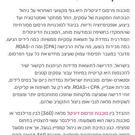
סוכנות פרסום דיגיטלית היא גוף מקצועי האחראי על ניהול
הנוכחות המקוונת של עסקים, החל ממחקר ואסטרטגיה ועד
ביצוע, אופטימיזציה ודיווח. בניגוד לסוכנויות פרסום מסורתיות
שהתמקדו בחשיפה ובמודעות מותג, הסוכנות הדיגיטלית
המודרנית נמדדת על תוצאות עסקיות ממשיות: כמה לידים הגיעו,
כמה מכירות בוצעו, מה עלות הרכישה (CPA) ומה ה-ROAS.
מדובר במעבר תפיסתי עמוק שעיצב מחדש את כל ענף הפרסום.
בישראל, הדרישה לתוצאות מדידות הניתנות לקישור ישיר
להכנסות היא קריטית במיוחד עבור עסקים קטנים
וסטארט-אפים. סוכנויות ישראליות נמדדות כיום על בסיס לידים,
מכירות אונליין, CPA ו-ROAS, ולא רק על חשיפות או קליקים.
זוהי דרישה שמגיעה מלקוחות שהפכו מתוחכמים יותר ומצפים
לשקיפות מלאה לגבי אופן ניצול התקציב שלהם.
ההבדל בין
סוכנות פרסום דיגיטל
מלאה (360) לבין פרילנסר או
סוכנות נישה הוא משמעותי. פרילנסר עשוי להצטיין בתחום
ספציפי, כגון כתיבת תוכן או ניהול קמפיין בגוגל, אך אינו מסוגל
לספק מעטפת אסטרטגית משולבת. סוכנות 360 מביאה תחת