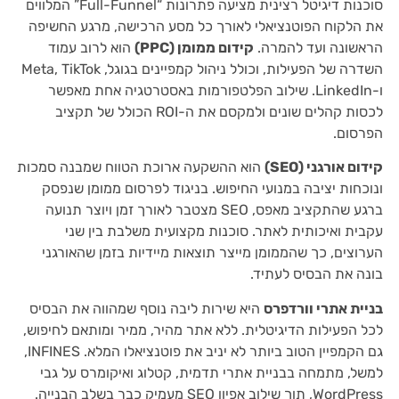
סוכנות דיגיטל רצינית מציעה פתרונות “Full-Funnel” המלווים
את הלקוח הפוטנציאלי לאורך כל מסע הרכישה, מרגע החשיפה
הראשונה ועד להמרה.
קידום ממומן (PPC)
הוא לרוב עמוד
השדרה של הפעילות, וכולל ניהול קמפיינים בגוגל, Meta, TikTok
ו-LinkedIn. שילוב הפלטפורמות באסטרטגיה אחת מאפשר
לכסות קהלים שונים ולמקסם את ה-ROI הכולל של תקציב
הפרסום.
קידום אורגני (SEO)
הוא ההשקעה ארוכת הטווח שמבנה סמכות
ונוכחות יציבה במנועי החיפוש. בניגוד לפרסום ממומן שנפסק
ברגע שהתקציב מאפס, SEO מצטבר לאורך זמן ויוצר תנועה
עקבית ואיכותית לאתר. סוכנות מקצועית משלבת בין שני
הערוצים, כך שהממומן מייצר תוצאות מיידיות בזמן שהאורגני
בונה את הבסיס לעתיד.
בניית אתרי וורדפרס
היא שירות ליבה נוסף שמהווה את הבסיס
לכל הפעילות הדיגיטלית. ללא אתר מהיר, ממיר ומותאם לחיפוש,
גם הקמפיין הטוב ביותר לא יניב את פוטנציאלו המלא. INFINES,
למשל, מתמחה בבניית אתרי תדמית, קטלוג ואיקומרס על גבי
WordPress, תוך שילוב אפיון SEO מעמיק כבר בשלב הבנייה.