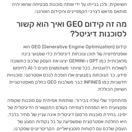
השיווקית, ולכן בנייתו על ידי אותה סוכנות מבטיחה שהוא יהיה
מותאם מראש לצרכי הקמפיינים והקידום האורגני.
מה זה קידום GEO ואיך הוא קשור
לסוכנות דיגיטל?
קידום GEO (Generative Engine Optimization) הוא
אופטימיזציה של תוכן ונוכחות דיגיטלית כדי שמנועי בינה
מלאכותית כמו GPT ו-GEMINI יציגו את העסק שלכם כתשובה
לשאלות רלוונטיות. ככל שיותר משתמשים פונים ל-AI לחיפוש
מידע, כך הנוכחות במנועים אלו הופכת לנכס אסטרטגי. סוכנויות
חדשניות כמו INFINES כבר משלבות GEO כחלק מאסטרטגיית
השיווק הכוללת.
מהתחקיר שלי עולה בבירור: שותפות אמיתית עם סוכנות שקופה
ומקצועית היא המפתח לצמיחה בעולם התקשורת הדיגיטלית של
ימינו. בחירת סוכנות פרסום דיגיטלית אינה עניין של מחיר בלבד,
היא החלטה אסטרטגית שמשפיעה על כל נקודות המגע של
העסק שלכם עם לקוחות פוטנציאליים. הקריטריונים שסקרנו,