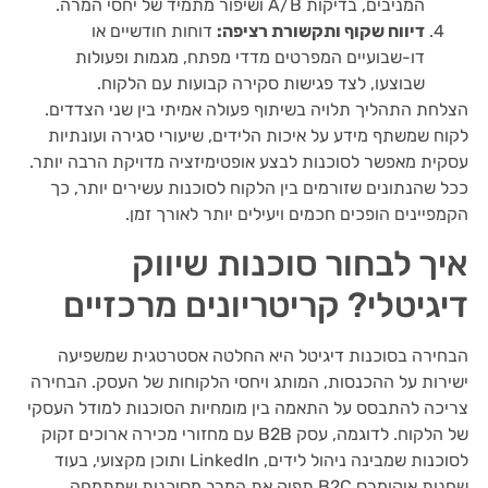
המניבים, בדיקות A/B ושיפור מתמיד של יחסי המרה.
דיווח שקוף ותקשורת רציפה:
דוחות חודשיים או
דו-שבועיים המפרטים מדדי מפתח, מגמות ופעולות
שבוצעו, לצד פגישות סקירה קבועות עם הלקוח.
הצלחת התהליך תלויה בשיתוף פעולה אמיתי בין שני הצדדים.
לקוח שמשתף מידע על איכות הלידים, שיעורי סגירה ועונתיות
עסקית מאפשר לסוכנות לבצע אופטימיזציה מדויקת הרבה יותר.
ככל שהנתונים שזורמים בין הלקוח לסוכנות עשירים יותר, כך
הקמפיינים הופכים חכמים ויעילים יותר לאורך זמן.
איך לבחור סוכנות שיווק
דיגיטלי? קריטריונים מרכזיים
הבחירה בסוכנות דיגיטל היא החלטה אסטרטגית שמשפיעה
ישירות על ההכנסות, המותג ויחסי הלקוחות של העסק. הבחירה
צריכה להתבסס על התאמה בין מומחיות הסוכנות למודל העסקי
של הלקוח. לדוגמה, עסק B2B עם מחזורי מכירה ארוכים זקוק
לסוכנות שמבינה ניהול לידים, LinkedIn ותוכן מקצועי, בעוד
שחנות איקומרס B2C תפיק את המרב מסוכנות שמתמחה