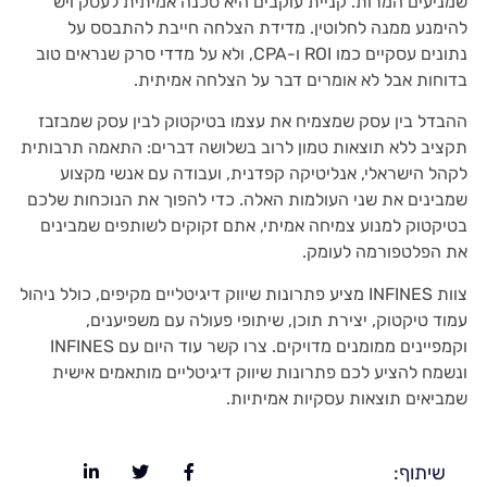
שמניעים המרות. קניית עוקבים היא סכנה אמיתית לעסק ויש
להימנע ממנה לחלוטין. מדידת הצלחה חייבת להתבסס על
נתונים עסקיים כמו ROI ו-CPA, ולא על מדדי סרק שנראים טוב
בדוחות אבל לא אומרים דבר על הצלחה אמיתית.
ההבדל בין עסק שמצמיח את עצמו בטיקטוק לבין עסק שמבזבז
תקציב ללא תוצאות טמון לרוב בשלושה דברים: התאמה תרבותית
לקהל הישראלי, אנליטיקה קפדנית, ועבודה עם אנשי מקצוע
שמבינים את שני העולמות האלה. כדי להפוך את הנוכחות שלכם
בטיקטוק למנוע צמיחה אמיתי, אתם זקוקים לשותפים שמבינים
את הפלטפורמה לעומק.
צוות INFINES מציע פתרונות שיווק דיגיטליים מקיפים, כולל ניהול
עמוד טיקטוק, יצירת תוכן, שיתופי פעולה עם משפיענים,
וקמפיינים ממומנים מדויקים. צרו קשר עוד היום עם INFINES
ונשמח להציע לכם פתרונות שיווק דיגיטליים מותאמים אישית
שמביאים תוצאות עסקיות אמיתיות.
שיתוף: