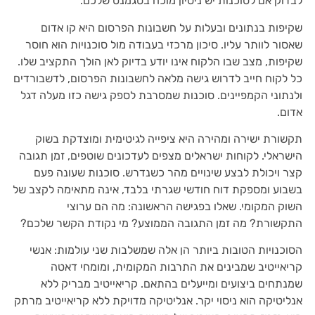
לבדוק אם לסוכנות יש ניסיון מוכח בסגמנט שלכם.
שקיפות בנתונים ובעלות על חשבונות הפרסום היא קו אדום
שאסור לוותר עליו. סיכון מרכזי בעבודה מול סוכנויות הוא חוסר
שקיפות, מצב שבו הלקוח אינו יודע בדיוק לאן הולך התקציב שלו.
כל לקוח חייב לדרוש גישה מלאה לחשבונות הפרסום, לדשבורדים
ולנתוני הקמפיינים. סוכנות שמסרבת לספק גישה כזו מעלה דגל
אדום.
תקשורת ישירה ומהירה היא ציפייה לגיטימית ומוצדקת בשוק
הישראלי. לקוחות ישראלים מצפים לעדכונים שוטפים, זמן תגובה
קצר ויכולת לבצע שינויים מהר כשנדרש. סוכנות שעונה פעם
בשבוע ומספקת דוח חודשי שגרתי בלבד, אינה מתאימה לקצב של
השוק המקומי. שאלו בפגישה הראשונה: מה הם ערוצי
התקשורת? מה זמן התגובה הממוצע? מי נקודת הקשר שלכם?
הסוכנויות הטובות ביותר הן אלה שמשלבות שני עולמות: אנשי
קריאייטיב שמבינים את התרבות המקומית, ומומחי דאטה
שמנתחים ביצועים ומייעלים בהתאם. קריאייטיב מבריק ללא
אנליטיקה הוא ניסוי יקר. אנליטיקה מדויקת ללא קריאייטיב מרתק