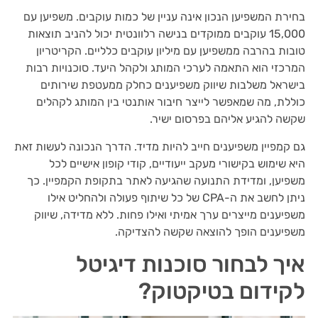
בחירת המשפיען הנכון אינה עניין של כמות עוקבים. משפיען עם
15,000 עוקבים ממוקדים בנישה רלוונטית יכול להניב תוצאות
טובות בהרבה ממשפיען עם מיליון עוקבים כלליים. הקריטריון
המרכזי הוא התאמה לערכי המותג ולקהל היעד. סוכנויות רבות
בישראל משלבות שיווק משפיענים כחלק ממעטפת שירותים
כוללת, מה שמאפשר לייצר חיבור אותנטי בין המותג לקהלים
שקשה להגיע אליהם בפרסום ישיר.
גם קמפיין משפיענים חייב להיות מדיד. הדרך הנכונה לעשות זאת
היא שימוש בקישורי מעקב ייעודיים, קודי קופון אישיים לכל
משפיען, ומדידת התנועה שהגיעה לאתר בתקופת הקמפיין. כך
ניתן לחשב את ה-CPA של כל שיתוף פעולה ולהחליט אילו
משפיענים מייצרים ערך אמיתי ואילו פחות. ללא מדידה, שיווק
משפיענים הופך להוצאה שקשה להצדיקה.
איך לבחור סוכנות דיגיטל
לקידום בטיקטוק?