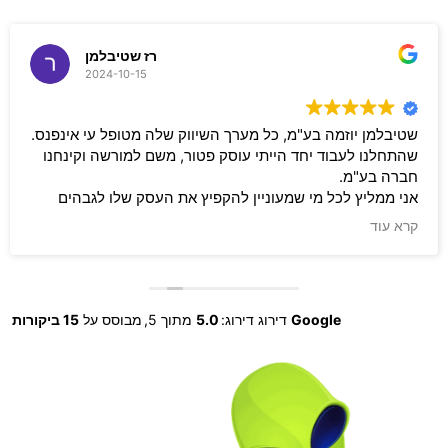
רז שטיבלמן
2024-10-15
שטיבלמן יוזמה בע"מ, כל מערך השיווק שלה מטופל עי אינפנס.
שהתחלנו לעבוד יחד הייתי עוסק פטור, משם למורשה וקינחנו
חברה בע"מ.
אני ממליץ לכל מי שמעוניין להקפיץ את העסק שלו לגבהים
שלא ראה עוד לפני כן, לקבל שירות מאינפנס. תמיד זמינים לכל
קרא עוד
שאלה (ואני ממש נודניק), מקצוענים, והסקיילים איתם תמיד
הניבו תוצאות לעסק שלי.
אני ממליץ בחום, ולכל מי שמעוניים לשמוע יותר שיפנה
לשטיבלמן יוזמה לקבל עוד מחמאות על הצוות המדהים של
Google
דירוג דירוג:
5.0
מתוך 5,
מבוסס על
15 ביקורות
אינפנס.
מומלץ, מומלץ, מומלץ.