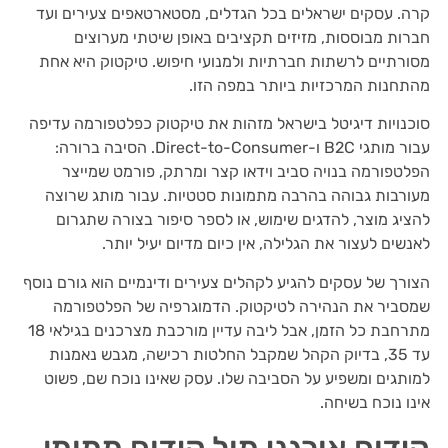
קרה. עסקים ישראלים בכל הגדלים, מסטארטאפים צעירים ועד
חברות מבוססות, מזיזים תקציבים באופן שיטתי מערוצים
מסורתיים לרשתות חברתיות ולמנועי חיפוש. טיקטוק היא אחת
מהתחנות המרכזיות ביותר במפה הזו.
סוכנויות דיגיטל בישראל מזהות את טיקטוק כפלטפורמה עדיפה
עבור מותגי B2C ו-Direct-to-Consumer. הסיבה ברורה:
הפלטפורמה בנויה סביב וידאו קצר ומרתק, פורמט שמייצר
מעורבות גבוהה בהרבה מתמונות סטטיות. עבור מותג שרוצה
להציג מוצר, להדגים שימוש, או לספר סיפור בצורה שתגרום
לאנשים לעצור את הגלילה, אין כיום מדיום יעיל יותר.
הצורך של עסקים להגיע לקהלים צעירים ודינמיים הוא גורם נוסף
שמסביר את הנהירה לטיקטוק. הדמוגרפיה של הפלטפורמה
מתרחבת כל הזמן, אבל ליבה עדיין מורכבת מצרכנים בגילאי 18
עד 35, בדיוק הקהל שמקבל החלטות רכישה, מגבש נאמנות
למותגים ומשפיע על הסביבה שלו. עסק שאינו נוכח שם, פשוט
אינו נוכח בשיחה.
קידום אורגני מול קידום ממומן