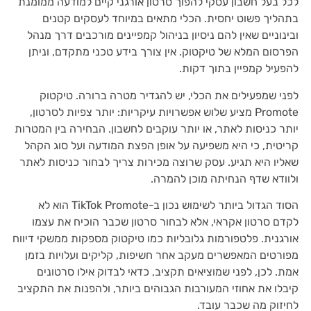
לכל בעל חשבון עסקי להפוך סרטון אורגני קיים למודעה ממומנת
בתהליך פשוט יחסית. הכלי מתאים במיוחד לעסקים קטנים
ובינוניים שאין להם ניסיון בניהול קמפיינים מורכבים דרך מנהל
הפרסום המלא של טיקטוק. אין צורך בידע טכני מתקדם, וניתן
להפעיל קמפיין בתוך דקות.
לפני שמפעילים את הכלי, יש להגדיר מטרה ברורה. טיקטוק
Promote מציע שלוש אפשרויות עיקריות: יותר צפיות לסרטון,
יותר כניסות לאתר, או יותר עוקבים לחשבון. הבחירה בין המטרות
קריטית, כי היא משפיעה על אופן הפצת המודעה ועל סוג הקהל
שאליו היא תגיע. עסק שרוצה מכירות צריך לבחור כניסות לאתר
ולוודא שדף הנחיתה מוכן להמרה.
הסוד הגדול ביותר לשימוש נכון ב-TikTok Promote הוא לא
לקדם סרטון אקראי, אלא לבחור סרטון שכבר הוכיח את עצמו
אורגנית. פלטפורמות גלובליות כמו טיקטוק מספקות ממשקי דיווח
מפורטים המאפשרים מעקב אחר חשיפות, קליקים ועלויות בזמן
אמת. לכן, לפני שמוציאים תקציב, כדאי לבדוק אילו סרטונים
קיבלו את אחוזי המעורבות הגבוהים ביותר, ולהפנות את התקציב
לחיזוק מה שכבר עובד.