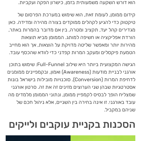
הוא דורש השקעה משמעותית בזמן, כישרון הפקה ועקביות.
קידום ממומן, לעומת זאת, הוא שימוש במערכת הפרסום של
טיקטוק כדי להגיע לקהלים ממוקדים בצורה מהירה ומדידה. כאן
מגדירים קהל יעד, תקציב ומטרה, בין אם מדובר בהמרות באתר,
הורדת אפליקציה או חשיפה למותג. הממומן מביא תוצאות
מהירות יותר ומאפשר שליטה מדויקת על הוצאות, אך הוא מחייב
הטמעת פיקסלים ומעקב המרות קפדני כדי לוודא שהכסף עובד.
הגישה המקצועית ביותר היא שילוב Full-Funnel: שימוש בתוכן
אורגני לבניית מודעות (Awareness) ואמון, ובקמפיינים ממומנים
לדחיפת המרות (Conversion). סוכנויות מובילות בישראל בונות
אסטרטגיות שבהן שני הערוצים מזינים זה את זה. סרטון אורגני
שמצליח הופך לבסיס לקמפיין ממומן, ונתוני הממומן מלמדים מה
עובד באורגני. זו אינה בחירה בין השניים, אלא ניהול חכם של
שניהם במקביל.
הסכנות בקניית עוקבים ולייקים