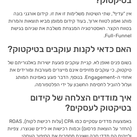
בטיקטוק?
אין “עדיף”, שתי השיטות משלימות זו את זו. קידום אורגני בונה
מותג ואמון לטווח ארוך, בעוד קידום ממומן מביא תוצאות והמרות
בטווח הקצר. האסטרטגיה המנצחת משלבת את שניהם בגישת
Full-Funnel.
האם כדאי לקנות עוקבים בטיקטוק?
בשום פנים ואופן לא. קניית עוקבים פוגעת ישירות באלגוריתם של
טיקטוק, כי עוקבים מזויפים אינם מייצרים מעורבות ומורידים את
אחוזי ה-Engagement. בנוסף, הדבר פוגע באמינות המותג
ועלול להוביל לחסימת החשבון על ידי הפלטפורמה.
איך מודדים הצלחה של קידום
בטיקטוק לעסקים?
באמצעות מדדים עסקיים כמו CPA (עלות רכישת לקוח), ROAS
(החזר על הוצאות פרסום) וכמות רכישות או לידים שנוצרו. צפיות
ולייקים הם מדדי סרק שאינם מספרים את הסיפור העסקי